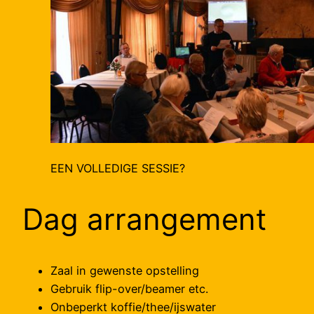
EEN VOLLEDIGE SESSIE?
Dag arrangement
Zaal in gewenste opstelling
Gebruik flip-over/beamer etc.
Onbeperkt koffie/thee/ijswater