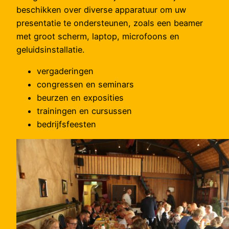
beschikken over diverse apparatuur om uw
presentatie te ondersteunen, zoals een beamer
met groot scherm, laptop, microfoons en
geluidsinstallatie.
vergaderingen
congressen en seminars
beurzen en exposities
trainingen en cursussen
bedrijfsfeesten