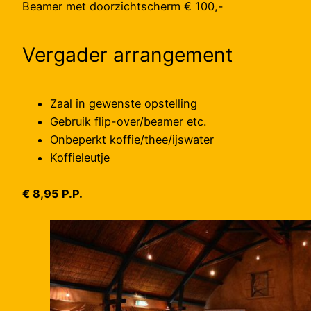
Beamer met doorzichtscherm € 100,-
Vergader arrangement
Zaal in gewenste opstelling
Gebruik flip-over/beamer etc.
Onbeperkt koffie/thee/ijswater
Koffieleutje
€ 8,95 P.P.